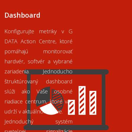
Dashboard
Konfigurujte metriky v G
DATA Action Centre, ktoré
pomáhajú monitorovať
hardvér, softvér a vybrané
zariadenia. Jednoducho
štruktúrovaný dashboard
slúži ako Vaše osobné
riadiace centrum, ktoré vás
udrží v aktuálnom stave.
Jednoduchý systém
svetelnej signalizácie