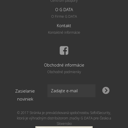
Centrum podpory
O G DATA
O Firme G DATA
Kontakt
Kontaktné informácie
Obchodné informácie
Obchodné podmienky
Zasielanie
noviniek
© 2017 Stránka je prevádzkovaná spoločnosťou Soft4Security,
ktorá je výhradným distribútorom značky G DATA pre Česko a
Slovensko