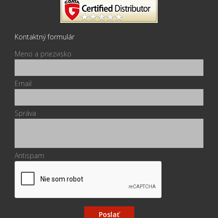
Kontaktný formulár
Meno a priezvisko
Email
Správa
Antispam