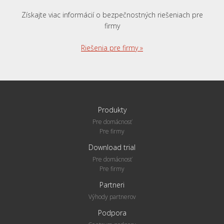
Získajte viac informácií o bezpečnostných riešeniach pre
firmy
Riešenia pre firmy »
Produkty
Pre domácnosť
Pre firmy
Download trial
Pre domácnosť
Pre firmy
Partneri
Výhody partnerov
Podpora