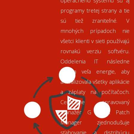
operačného systému sú aj
programy tretej strany a tie
sú tiež zraniteľné. V
mnohých prípadoch nie
všetci klienti v sieti používajú
rovnakú verziu softvéru.
Oddelenia IT následne
vydáva veľa energie, aby
aktualizovala všetky aplikácie
a záplaty na počítačoch.
Centrálne spravovaný
manažér G DATA Patch
Manager zjednodušuje
sťahovanie a distribúciu