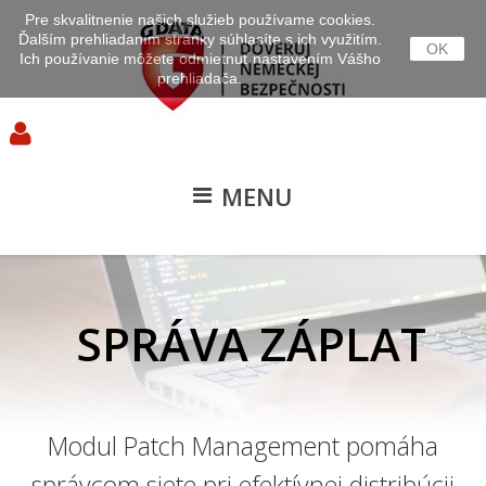
Pre skvalitnenie našich služieb používame cookies.
Ďalším prehliadaním stránky súhlasíte s ich využitím.
OK
Ich používanie môžete odmietnuť nastavením Vášho
prehliadača.
MENU
SPRÁVA ZÁPLAT
Modul Patch Management pomáha
správcom siete pri efektívnej distribúcii