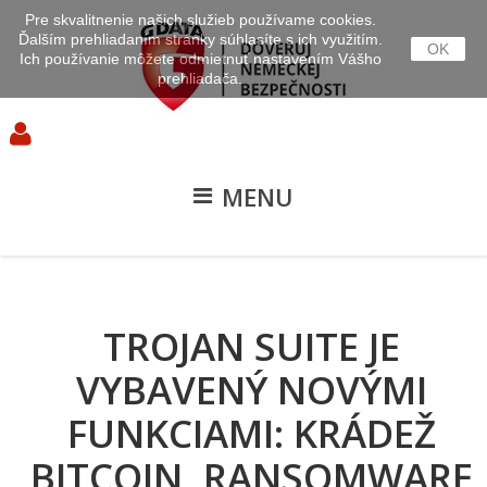
Pre skvalitnenie našich služieb používame cookies.
Ďalším prehliadaním stránky súhlasíte s ich využitím.
OK
Ich používanie môžete odmietnuť nastavením Vášho
prehliadača.
MENU
TROJAN SUITE JE
VYBAVENÝ NOVÝMI
FUNKCIAMI: KRÁDEŽ
BITCOIN, RANSOMWARE