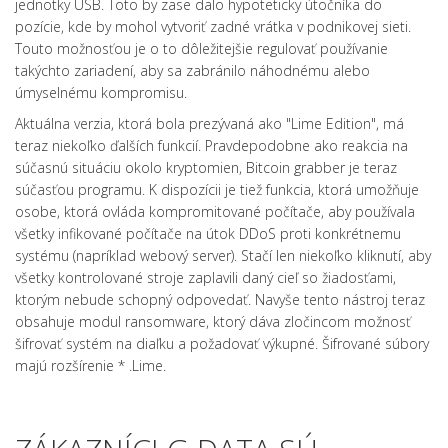
jednotky USB.
Toto by zase
dalo hypoteticky útočníka do
pozície, kde by mohol vytvoriť zadné vrátka v podnikovej sieti.
Touto možnosťou je o to dôležitejšie regulovať používanie
takýchto zariadení, aby sa zabránilo náhodnému alebo
úmyselnému kompromisu.
Aktuálna verzia, ktorá bola prezývaná ako "Lime Edition", má
teraz niekoľko ďalších funkcií.
Pravdepodobne ako reakcia na
súčasnú situáciu okolo kryptomien, Bitcoin grabber je teraz
súčasťou programu.
K dispozícii je tiež funkcia, ktorá umožňuje
osobe, ktorá ovláda kompromitované počítače, aby používala
všetky infikované počítače na útok DDoS proti konkrétnemu
systému (napríklad webový server).
Stačí len niekoľko kliknutí, aby
všetky kontrolované stroje zaplavili daný cieľ so žiadosťami,
ktorým nebude schopný odpovedať.
Navyše tento nástroj teraz
obsahuje modul ransomware, ktorý dáva zločincom možnosť
šifrovať systém na diaľku a požadovať výkupné.
Šifrované súbory
majú rozšírenie * .Lime.