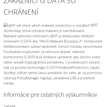
ZÁKAZNÍCI G DATA SÚ
CHRÁNENÍ
njRAT
skontroluje, ktorá ochrana malware je nainštalovaná
Malware vytvorený nástrojom njRAT je detekovaný všetkými
riešeniami G DATA ako "Win32.Malware.Bucaspys.A".
Komponent
AntiRansomware zastaví akúkoľvek činnosť modulu ransomware.
Používatelia kryptomien sa nemusia obávať: niektoré
komponenty G DATA boli nedávno upravené, aby zločinci oveľa
ťažšie ukradli kryptografickú peňaženku.
V podnikových sieťach,
kde sa používa technológia G DATA EndpointProtection, takýto
škodlivý softvér nemá šancu preniknúť do siete, ak sa pomocou
nástroja PolicyManager regulujú zariadenia USB a podobné
médiá.
Informácie pre ostatných výskumníkov
Sample: