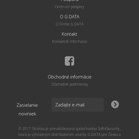
Centrum podpory
O G DATA
O Firme G DATA
Kontakt
Kontaktné informácie
Obchodné informácie
Obchodné podmienky
Zasielanie
noviniek
© 2017 Stránka je prevádzkovaná spoločnosťou Soft4Security,
ktorá je výhradným distribútorom značky G DATA pre Česko a