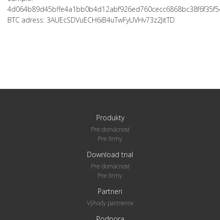
4d064b89d45bffe4a1bb0b4d12abf926ed760cecc6868bc38f6f35f
BTC adress: 3AUEcSDVuECH6iB4uTwFyUVHv73z2JitTD
Produkty
Pre domácnosť
Pre firmy
Download trial
Pre domácnosť
Pre firmy
Partneri
Výhody partnerov
Podpora