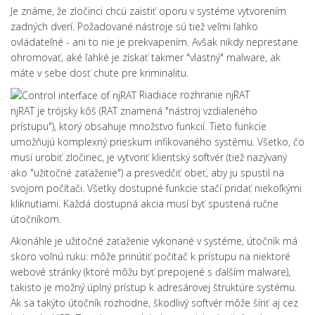
Je známe, že zločinci chcú zaistiť oporu v systéme vytvorením
zadných dverí.
Požadované nástroje sú tiež veľmi ľahko
ovládateľné - ani to nie je prekvapením.
Avšak nikdy neprestane
ohromovať, aké ľahké je získať takmer "vlastný" malware, ak
máte v sebe dosť chute pre kriminalitu.
Riadiace rozhranie njRAT
njRAT je trójsky kôš (RAT znamená "nástroj vzdialeného
prístupu"), ktorý obsahuje množstvo funkcií.
Tieto funkcie
umožňujú komplexný prieskum infikovaného systému.
Všetko, čo
musí urobiť zločinec, je vytvoriť klientský softvér (tiež nazývaný
ako "užitočné zaťaženie") a presvedčiť obeť, aby ju spustil na
svojom počítači.
Všetky dostupné funkcie stačí pridať niekoľkými
kliknutiami.
Každá dostupná akcia musí byť spustená ručne
útočníkom.
Akonáhle je užitočné zaťaženie vykonané v systéme, útočník má
skoro voľnú ruku: môže prinútiť počítač k prístupu na niektoré
webové stránky (ktoré môžu byť prepojené s ďalším malware),
takisto je možný úplný prístup k adresárovej štruktúre systému
.
Ak sa takýto útočník rozhodne, škodlivý softvér môže šíriť aj cez