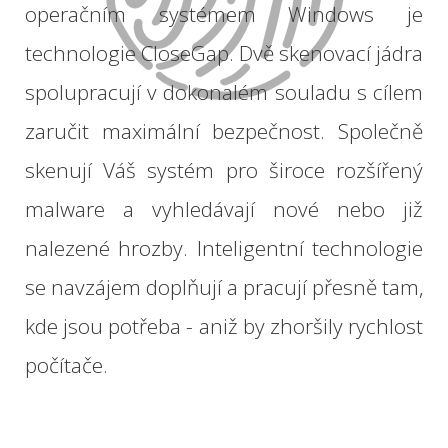
operačním systémem
Windows
je
technologie
CloseGap
.
Dvě
skenovací
jádra
spolupracují
v
dokonalém
souladu s cílem
zaručit
maximální bezpečnost.
Společně
skenují
Váš
systém
pro
široce
rozšířený
malware
a
vyhledávají
nové
nebo
již
nalezené
hrozby
.
Inteligentní
technologie
se navzájem
doplňují
a pracují
přesně
tam
,
kde
jsou potřeba
-
aniž
by
zhoršily
rychlost
počítače
.