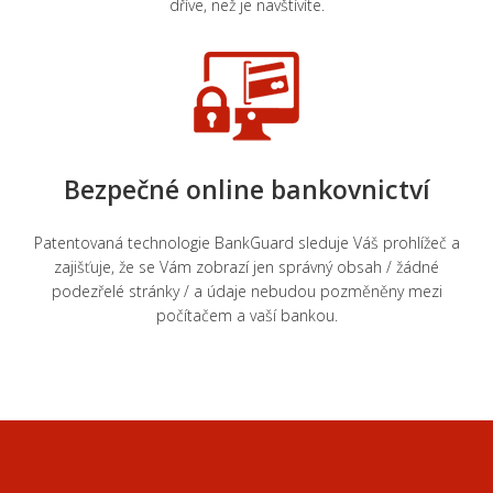
dříve, než
je navštívíte
.
Bezpečné
online
bankovnictví
Patentovaná technologie
BankGuard
sleduje
Váš prohlížeč
a
zajišťuje
, že
se
Vám
zobrazí jen
správný
obsah /
žádné
podezřelé
stránky
/
a
údaje nebudou
pozměněny
mezi
počítačem
a
vaší bankou
.