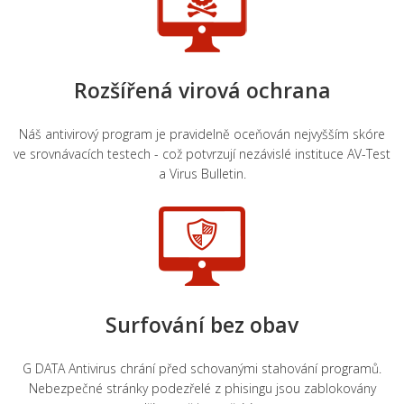
Rozšířená
virová
ochrana
Náš
antivirový
program je
pravidelně
oceňován
nejvyšším
skóre
ve srovnávacích
testech
- což
potvrzují
nezávislé
instituce
AV
-
Test
a
Virus
Bulletin
.
Surfování
bez
obav
G
DATA
Antivirus
chrání
před
schovanými
stahování programů
.
Nebezpečné
stránky
podezřelé
z
phisingu
jsou
zablokovány