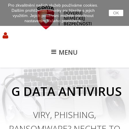
Pro zkvalitnění našich služeb používáme cookies.
Dalším prohlížením stránky souhlasíte s jejich
OK
využitím. Jejich používání můžete odmítnout
nastavením Vašeho prohlížeče.
MENU
G DATA ANTIVIRUS
VIRY
,
PHISHING
,
RANSOMWARE
?
NECHTE
TO