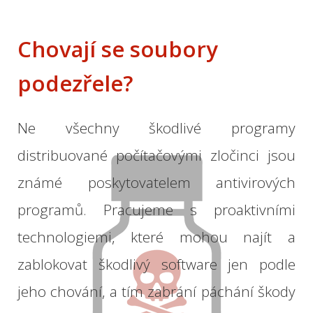
Chovají se
soubory
podezřele
?
Ne všechny
škodlivé programy
distribuované
počítačovými
zločinci
jsou
známé
poskytovatelem
antivirových
programů
.
Pracujeme
s
proaktivními
technologiemi,
které mohou
najít a
zablokovat
škodlivý software
jen podle
jeho
chování
,
a
tím
zabrání
páchání
škody