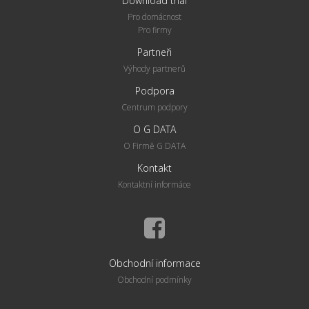
Download trial
Pro domácnost
Pro firmy
Partneři
Výhody partner
ů
Podpora
Centrum podpory
O G DATA
O Firmě G DATA
Kontakt
Kontaktní informáce
Obchodní informace
Obchodní podmínky