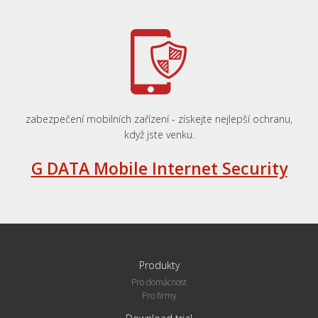
zabezpečení
mobilních zařízení
-
získejte
nejlepší ochranu
,
když jste
venku
.
G DATA Mobile Internet Security
Produkty
Pro domácnost
Pro firmy