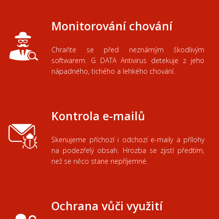
Monitorování
chování
Chraňte se před
neznámým
škodlivým
softwarem.
G
DATA
Antivirus
detekuje
z
jeho
nápadného
,
tichého
a
lehkého
chování.
Kontrola e-mailů
Skenujeme
příchozí
i
odchozí
e
-
maily
a
přílohy
na
podezřelý
obsah
.
Hrozba
se
zjistí
předtím,
než
se něco
stane
nepříjemné.
Ochrana vůči využití