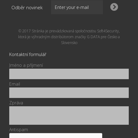
Odběr novinek
© 2017 Stránka je prevádzkovaná spoločnosťou Soft4Security,
ktorá je výhradným distribútorom značky G DATA pre Česko a
Slovensko
Kontaktní formulář
Jméno a příjmení
Email
Zpráva
Antispam