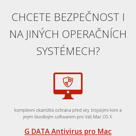
CHCETE
BEZPEČNOST
I
NA JINÝCH
OPERAČNÍCH
SYSTÉMECH
?
komplexní
okamžitá
ochrana
před viry,
trojskými koni
a
jiným
škodlivým
softwarem
pro
Váš
M
ac
OS X
.
G DATA Antivirus pro Mac