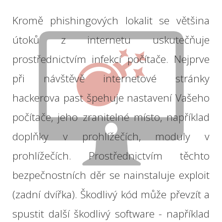
Kromě
phishingových
lokalit
se většina
útoků
z internetu
uskutečňuje
prostřednictvím
infekcí
počítače.
Nejprve
při návštěvě
internetové
stránky
hackerova
past
špehuje
nastavení
Vašeho
počítače
,
jeho
zranitelné
místo, například
doplňky
v
prohlížečích
, moduly
v
prohlížečích
.
Prostřednictvím
těchto
bezpečnostních děr
se
nainstaluje
exploit
(
zadní dvířka
)
.
Škodlivý
kód
může převzít
a
spustit
další škodlivý
software
- například