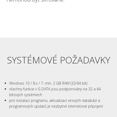
SYSTÉMOVÉ POŽADAVKY
Windows 10 / 8.x / 7: min. 2 GB RAM (32/64 bit)
všechny funkce
v
G
DATA
jsou podporovány
na
32 a
64
bitových
systémech
p
ro
instalaci
programu
,
aktualizaci
virových
databází
a
programových
updatů
je
nezbytné
internetové
připojení