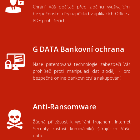
Chrání
Váš
počítač
před zločinci
využívajícími
bezpečnostní díry
například
v
aplikacích
Office
a
PDF
prohlížečích
.
G DATA Bankovní ochrana
Naše
patentovaná
technologie
zabezpečí
Váš
prohlížeč
proti
manipulaci
dat
zloději
-
pro
bezpečné
online
bankovnictví
a
nakupování
.
Anti-Ransomware
Žádná
příležitost k
vydírání
Trojanem
:
Internet
Security
zastaví
kriminálníků
šifrujúcich
Vaše
data
.