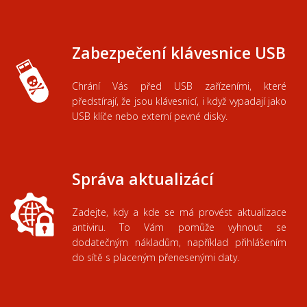
Zabezpečení klávesnice USB
Chrání
Vás před
USB
zařízeními
, které
předstírají
, že
jsou
klávesnicí,
i
když
vypadají jako
USB
klíče nebo
externí pevné
disky
.
Správa aktualizácí
Zadejte
,
kdy a kde se
má
provést
aktualizace
antiviru
.
To
Vám
pomůže vyhnout se
dodatečným nákladům
,
například
přihlášením
do sítě
s
placeným
přenesenými
daty
.