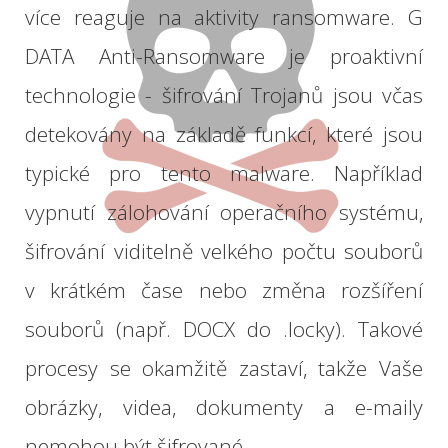
více
reaguje
na
aktivity
ransomware
.
G
DATA
Anti
-
Ransomware
je proaktivní
technologie
-
šifrování
Trojanů
jsou
včas
detekovány
na
základě
funkcí, které jsou
typické
pro
tento
malware
.
Například
vypnutí
zálohování
operačního
systému
,
šifrování
viditelně
velkého
počtu
souborů
v
krátkém čase
nebo
změna
rozšíření
souborů (např
.
DOCX
do
.locky
)
.
Takové
procesy
se okamžitě
zastaví
, takže
Vaše
obrázky,
videa
, dokumenty
a
e
-maily
nemohou
být
šifrované
.