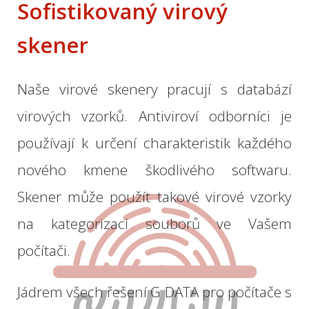
Sofistikovaný virový
skener
Naše
virové
skenery
pracují
s databází
virových
vzorků.
Antiviroví
odborníci
je
používají
k určení
charakteristik
každého
nového
kmene
škodlivého
softwaru.
Skener
může
použít
takové
virové
vzorky
na
kategorizaci
souborů
ve Vašem
počítači.
Jádrem
všech řešení
G
DATA
pro počítače
s