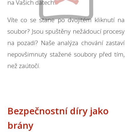
na Vašich
datech
.
Víte
co se
stane
po
dvojitém
kliknutí
na
soubor
?
Jsou spuštěny
nežádoucí
procesy
na
pozadí
?
Naše
analýza chování
zastaví
nepovšimnuty
stažené
soubory před
tím,
než
zaútočí
.
Bezpečnostní
díry
jako
brány