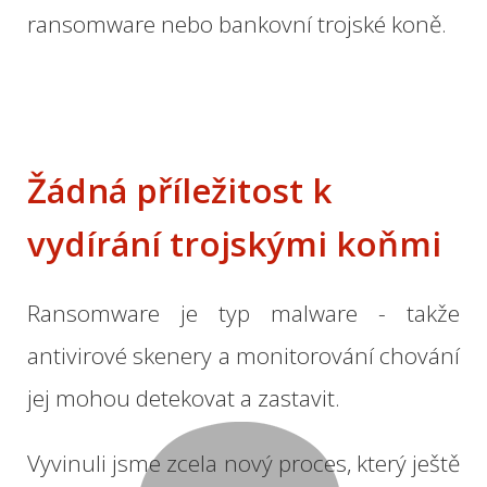
ransomware
nebo
bankovní
trojské koně.
Žádná
příležitost k
vydírání
trojskými
koňmi
Ransomware
je
typ
malware
-
takže
antivirové
skenery
a
monitorování
chování
jej mohou
detekovat
a
zastavit
.
Vyvinuli
jsme
zcela nový
proces,
který ještě