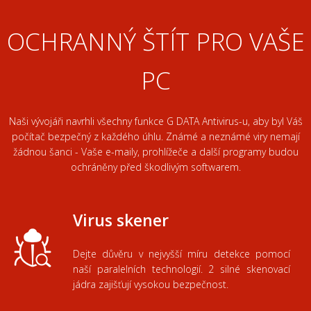
OCHRANNÝ
ŠTÍT
PRO VAŠE
PC
Naši
vývojáři
navrhli
všechny funkce
G
DATA
Antivirus
-u
,
aby
byl
Váš
počítač
bezpečný
z
každého úhlu
.
Známé
a
neznámé
viry
nemají
žádnou
šanci
-
Vaše
e
-
maily,
prohlížeče
a další programy
budou
ochráněny před
škodlivým
softwarem.
Virus skener
Dejte
důvěru
v
nejvyšší míru
detekce
pomocí
naší
paralelních
technologií.
2
silné
skenovací
jádra
zajišťují
vysokou bezpečnost
.