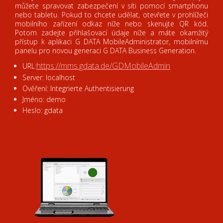
můžete
spravovat
zabezpečení
v
síti pomocí
smartphonu
nebo
tabletu
.
Pokud
to
chcete udělat
, otevřete
v
prohlížeči
mobilního zařízení
odkaz
níže
nebo
skenujte
QR
kód
.
Potom
zadejte
přihlašovací údaje
níže
a
máte
okamžitý
přístup k aplikaci
G
DATA
MobileAdministrator
,
mobilnímu
panelu
pro
novou generaci
G
DATA
Business
Generation
.
https://mms.gdata.de/GDMobileAdmin
URL:
Server: localhost
Ověření
: Integrierte Authentisierung
Jméno: demo
Heslo: gdata