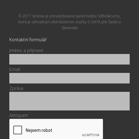
© 2017 Stránka je prevádzkovaná spoločnosťou Soft4Security,
ktorá je výhradným distribútorom značky G DATA pre Česko a
Slovensko
Kontaktní formulář
Jméno a příjmení
Email
Zpráva
Antispam