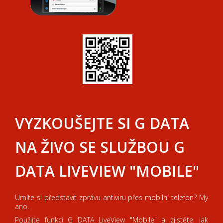
VYZKOUŠEJTE
SI
G DATA
NA ŽIVO
SE SLUŽBOU
G
DATA
LIVEVIEW
"
MOBILE
"
Umíte
si
představit
zprávu
antiviru
přes mobilní telefon
?
My
ano
.
Použijte funkci
G
DATA
LiveView
"
Mobile
"
a
zjistěte,
jak